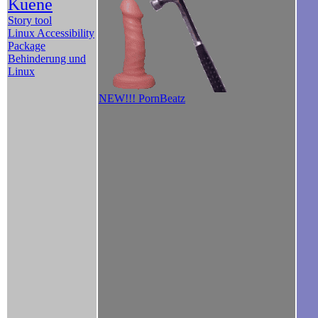
Kuene
Story tool
Linux Accessibility
Package
Behinderung und
Linux
NEW!!! PornBeatz