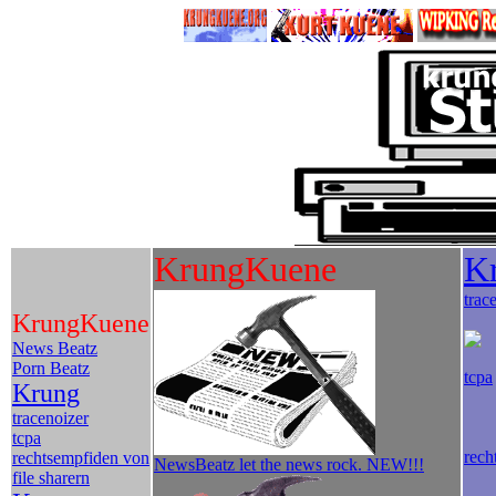
KrungKuene
K
trac
KrungKuene
News Beatz
Porn Beatz
tcpa
Krung
tracenoizer
tcpa
rech
rechtsempfiden von
NewsBeatz let the news rock. NEW!!!
file sharern